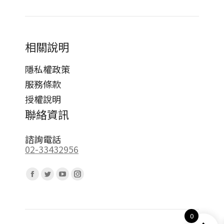
相關說明
隱私權政策
服務條款
授權說明
聯絡資訊
諮詢電話
02-33432956
Find us on:
Facebook
Twitter
YouTube
Instagram
page
page
page
page
opens
opens
opens
opens
0
in
in
in
in