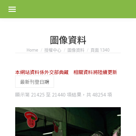
圖像資料
You are here:
Home
授權中心
圖像資料
頁面 1340
本網站資料係外交部典藏 相關資料將陸續更新
Sorted
顯示第 21425 至 21440 項結果，共 48254 項
by
latest