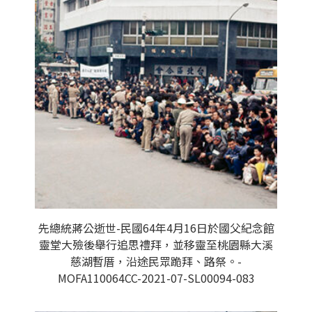
先總統蔣公逝世-民國64年4月16日於國父紀念館
靈堂大殮後舉行追思禮拜，並移靈至桃園縣大溪
慈湖暫厝，沿途民眾跪拜、路祭。-
MOFA110064CC-2021-07-SL00094-083