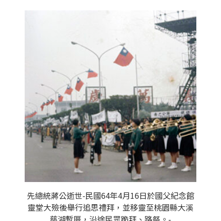
先總統蔣公逝世-民國64年4月16日於國父紀念館
靈堂大殮後舉行追思禮拜，並移靈至桃園縣大溪
慈湖暫厝，沿途民眾跪拜、路祭。-