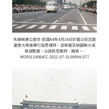
先總統蔣公逝世-民國64年4月16日於國父紀念館
靈堂大殮後舉行追思禮拜，並移靈至桃園縣大溪
慈湖暫厝，沿途民眾跪拜、路祭。-
MOFA110064CC-2021-07-SL00094-077