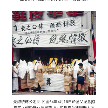
先總統蔣公逝世-民國64年4月16日於國父紀念館
靈堂大殮後舉行追思禮拜，並移靈至桃園縣大溪