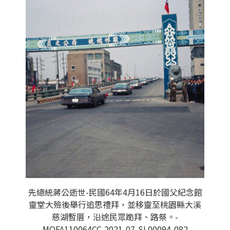
先總統蔣公逝世-民國64年4月16日於國父紀念館
靈堂大殮後舉行追思禮拜，並移靈至桃園縣大溪
慈湖暫厝，沿途民眾跪拜、路祭。-
MOFA110064CC-2021-07-SL00094-082