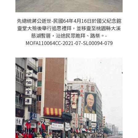
先總統蔣公逝世-民國64年4月16日於國父紀念館
靈堂大殮後舉行追思禮拜，並移靈至桃園縣大溪
慈湖暫厝，沿途民眾跪拜、路祭。-
MOFA110064CC-2021-07-SL00094-079