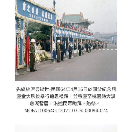
先總統蔣公逝世-民國64年4月16日於國父紀念館
靈堂大殮後舉行追思禮拜，並移靈至桃園縣大溪
慈湖暫厝，沿途民眾跪拜、路祭。-
MOFA110064CC-2021-07-SL00094-074