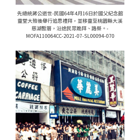
先總統蔣公逝世-民國64年4月16日於國父紀念館
靈堂大殮後舉行追思禮拜，並移靈至桃園縣大溪
慈湖暫厝，沿途民眾跪拜、路祭。-
MOFA110064CC-2021-07-SL00094-070