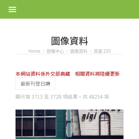
圖像資料
You are here:
Home
授權中心
圖像資料
頁面 233
本網站資料係外交部典藏 相關資料將陸續更新
Sorted
顯示第 3713 至 3728 項結果，共 48254 項
by
latest