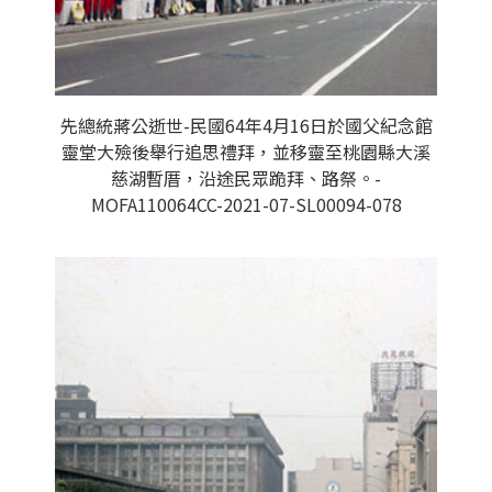
先總統蔣公逝世-民國64年4月16日於國父紀念館
靈堂大殮後舉行追思禮拜，並移靈至桃園縣大溪
慈湖暫厝，沿途民眾跪拜、路祭。-
MOFA110064CC-2021-07-SL00094-078