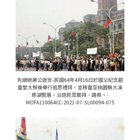
先總統蔣公逝世-民國64年4月16日於國父紀念館
靈堂大殮後舉行追思禮拜，並移靈至桃園縣大溪
慈湖暫厝，沿途民眾跪拜、路祭。-
MOFA110064CC-2021-07-SL00094-075