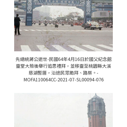
先總統蔣公逝世-民國64年4月16日於國父紀念館
靈堂大殮後舉行追思禮拜，並移靈至桃園縣大溪
慈湖暫厝，沿途民眾跪拜、路祭。-
MOFA110064CC-2021-07-SL00094-076