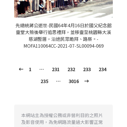
先總統蔣公逝世-民國64年4月16日於國父紀念館
靈堂大殮後舉行追思禮拜，並移靈至桃園縣大溪
慈湖暫厝，沿途民眾跪拜、路祭。-
MOFA110064CC-2021-07-SL00094-069
1
…
231
232
233
234
235
…
3016
本網站主為授權公務或非營利目的之照片
及影音使用，為免網路流量過大影響正常