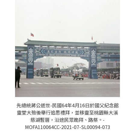
先總統蔣公逝世-民國64年4月16日於國父紀念館
靈堂大殮後舉行追思禮拜，並移靈至桃園縣大溪
慈湖暫厝，沿途民眾跪拜、路祭。-
MOFA110064CC-2021-07-SL00094-073