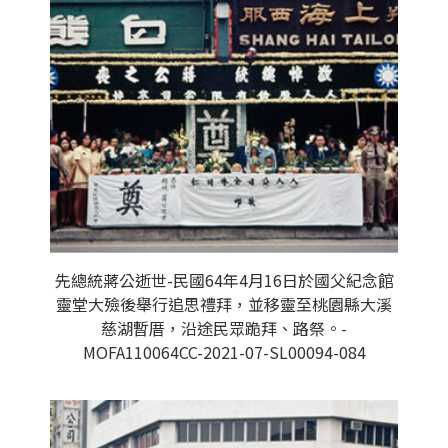
先總統蔣公逝世-民國64年4月16日於國父紀念館
靈堂大殮後舉行追思禮拜，並移靈至桃園縣大溪
慈湖暫厝，沿途民眾跪拜、路祭。-
MOFA110064CC-2021-07-SL00094-084