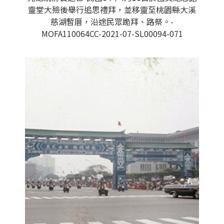
靈堂大殮後舉行追思禮拜，並移靈至桃園縣大溪
慈湖暫厝，沿途民眾跪拜、路祭。-
MOFA110064CC-2021-07-SL00094-071