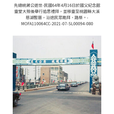
先總統蔣公逝世-民國64年4月16日於國父紀念館
靈堂大殮後舉行追思禮拜，並移靈至桃園縣大溪
慈湖暫厝，沿途民眾跪拜、路祭。-
MOFA110064CC-2021-07-SL00094-080