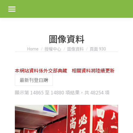
圖像資料
You are here:
Home
授權中心
圖像資料
頁面 930
本網站資料係外交部典藏 相關資料將陸續更新
Sorted
顯示第 14865 至 14880 項結果，共 48254 項
by
latest