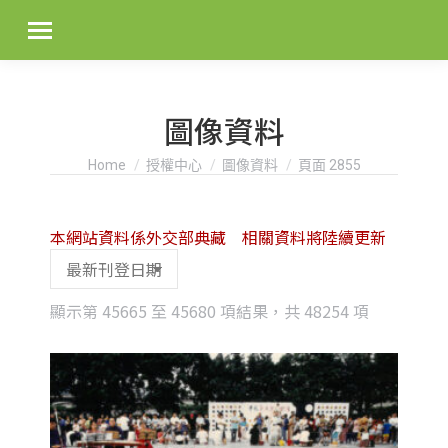
圖像資料
You are here:
Home
授權中心
圖像資料
頁面 2855
本網站資料係外交部典藏 相關資料將陸續更新
Sorted
顯示第 45665 至 45680 項結果，共 48254 項
by
latest