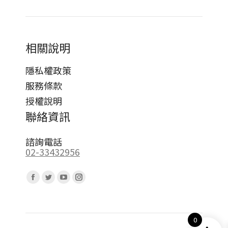
相關說明
隱私權政策
服務條款
授權說明
聯絡資訊
諮詢電話
02-33432956
Find us on:
Facebook
Twitter
YouTube
Instagram
page
page
page
page
opens
opens
opens
opens
0
in
in
in
in