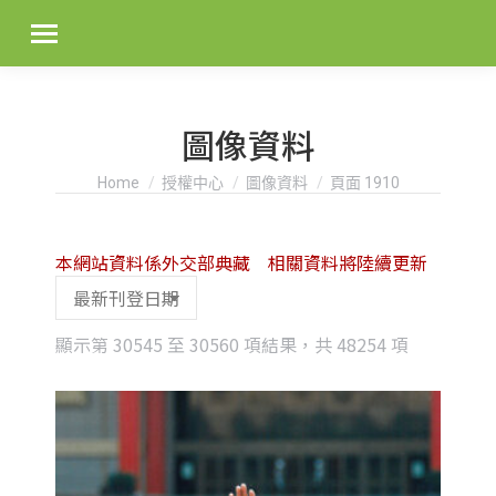
圖像資料
You are here:
Home
授權中心
圖像資料
頁面 1910
本網站資料係外交部典藏 相關資料將陸續更新
Sorted
顯示第 30545 至 30560 項結果，共 48254 項
by
latest