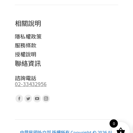
相關說明
隱私權政策
服務條款
授權說明
聯絡資訊
諮詢電話
02-33432956
Find us on:
Facebook
Twitter
YouTube
Instagram
page
page
page
page
opens
opens
opens
opens
0
in
in
in
in
new
new
new
new
中華民國外交部 版權所有 Copyright © 2026 All