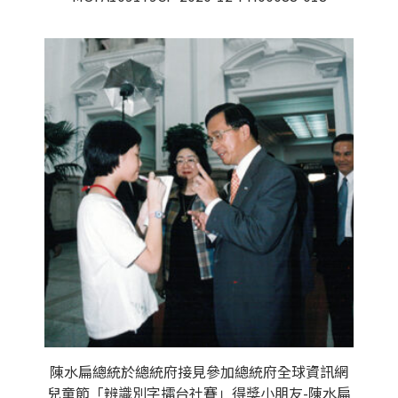
陳水扁總統於總統府接見參加總統府全球資訊網
兒童節「辨識別字擂台社賽」得獎小朋友-陳水扁