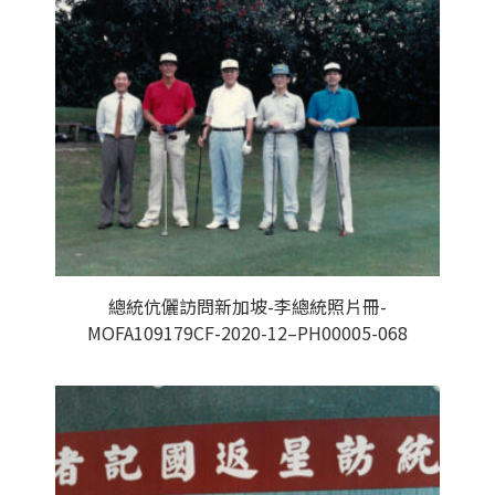
總統伉儷訪問新加坡-李總統照片冊-
MOFA109179CF-2020-12–PH00005-068