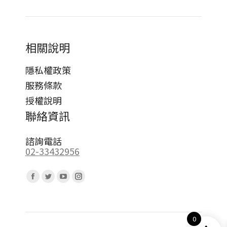
相關說明
隱私權政策
服務條款
授權說明
聯絡資訊
諮詢電話
02-33432956
Find us on:
Facebook
Twitter
YouTube
Instagram
page
page
page
page
opens
opens
opens
opens
0
in
in
in
in