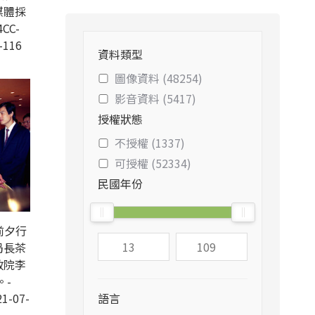
媒體採
CC-
-116
資料類型
圖像資料 (48254)
影音資料 (5417)
授權狀態
不授權 (1337)
可授權 (52334)
民國年份
前夕行
局長茶
政院李
。-
1-07-
語言