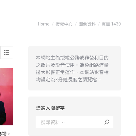
You are here:
Home
授權中心
圖像資料
頁面 1430
本網站主為授權公務或非營利目的
之照片及影音使用，為免網路流量
過大影響正常運作，本網站影音檔
均設定為3分鐘長度之瀏覽檔。
請輸入關鍵字
典禮，