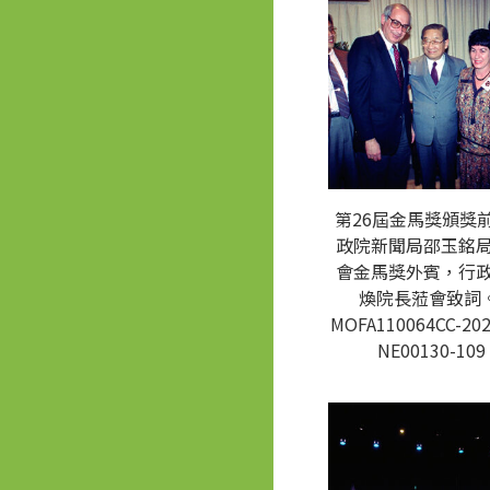
第26屆金馬獎頒獎
政院新聞局邵玉銘
會金馬獎外賓，行
煥院長蒞會致詞。
MOFA110064CC-202
NE00130-109