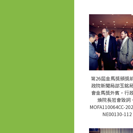
第26屆金馬獎頒獎
政院新聞局邵玉銘
會金馬獎外賓，行
煥院長蒞會致詞。
MOFA110064CC-202
NE00130-112