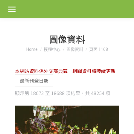
圖像資料
You are here:
Home
授權中心
圖像資料
頁面 1168
本網站資料係外交部典藏 相關資料將陸續更新
Sorted
顯示第 18673 至 18688 項結果，共 48254 項
by
latest