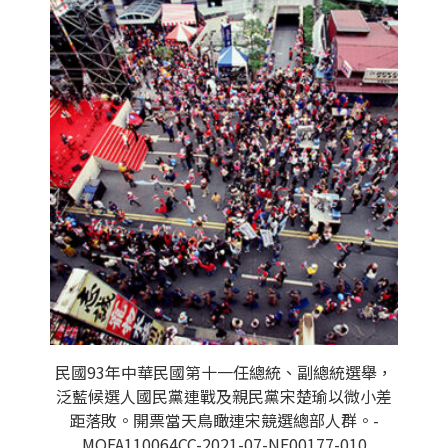
民國93年中華民國第十一任總統、副總統選舉，
泛藍候選人國民黨連戰及親民黨宋楚瑜以微小差
距落敗。開票當天鳥瞰連宋競選總部人群。-
MOFA110064CC-2021-07-NE00177-010