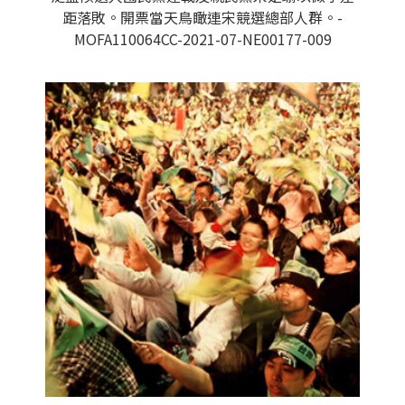
距落敗。開票當天鳥瞰連宋競選總部人群。-
MOFA110064CC-2021-07-NE00177-009