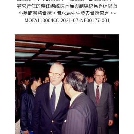
尋求連任的時任總統陳水扁與副總統呂秀蓮以微
小差距獲勝當選。陳水扁先生發表當選感言。-
MOFA110064CC-2021-07-NE00177-001