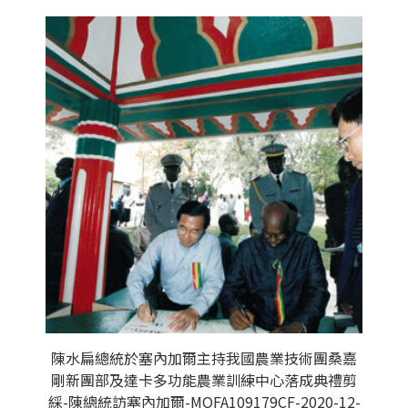
陳水扁總統於塞內加爾主持我國農業技術團桑嘉
剛新團部及達卡多功能農業訓練中心落成典禮剪
綵-陳總統訪塞內加爾-MOFA109179CF-2020-12-