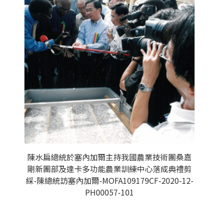
陳水扁總統於塞內加爾主持我國農業技術團桑嘉
剛新團部及達卡多功能農業訓練中心落成典禮剪
綵-陳總統訪塞內加爾-MOFA109179CF-2020-12-
PH00057-101