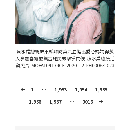
陳水扁總統屏東縣拜訪第九屆傑出愛心媽媽得獎
人李詹春霞並與當地民眾擊掌問候-陳水扁總統活
動照片-MOFA109179CF-2020-12-PH00083-073
1
…
1,953
1,954
1,955
1,956
1,957
…
3016