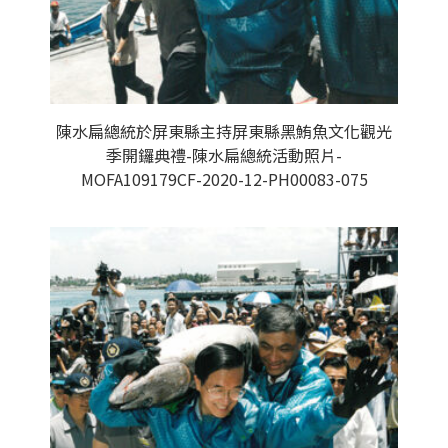
陳水扁總統於屏東縣主持屏東縣黑鮪魚文化觀光
季開鑼典禮-陳水扁總統活動照片-
MOFA109179CF-2020-12-PH00083-075