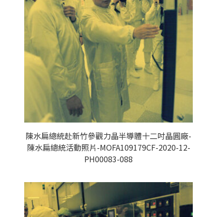
陳水扁總統赴新竹參觀力晶半導體十二吋晶圓廠-
陳水扁總統活動照片-MOFA109179CF-2020-12-
PH00083-088