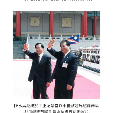
陳水扁總統於中正紀念堂以軍禮歡迎馬紹爾群島
共和國總統諾特-陳水扁總統活動照片-