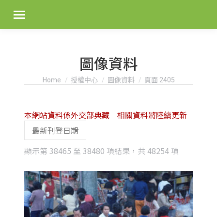
圖像資料
You are here:
Home
授權中心
圖像資料
頁面 2405
本網站資料係外交部典藏 相關資料將陸續更新
Sorted
顯示第 38465 至 38480 項結果，共 48254 項
by
latest