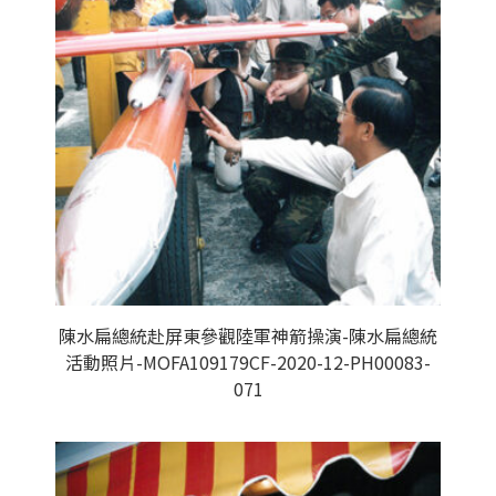
陳水扁總統赴屏東參觀陸軍神箭操演-陳水扁總統
活動照片-MOFA109179CF-2020-12-PH00083-
071