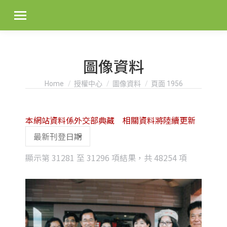
圖像資料
You are here:
Home
授權中心
圖像資料
頁面 1956
本網站資料係外交部典藏 相關資料將陸續更新
Sorted
顯示第 31281 至 31296 項結果，共 48254 項
by
latest