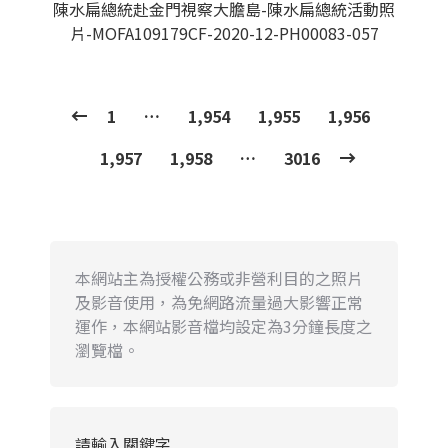
陳水扁總統赴金門視察大膽島-陳水扁總統活動照
片-MOFA109179CF-2020-12-PH00083-057
1
…
1,954
1,955
1,956
1,957
1,958
…
3016
本網站主為授權公務或非營利目的之照片
及影音使用，為免網路流量過大影響正常
運作，本網站影音檔均設定為3分鐘長度之
瀏覽檔。
請輸入關鍵字