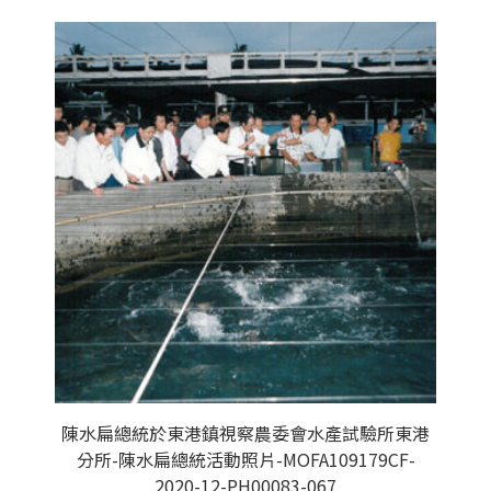
陳水扁總統於東港鎮視察農委會水產試驗所東港
分所-陳水扁總統活動照片-MOFA109179CF-
2020-12-PH00083-067