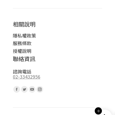
相關說明
隱私權政策
服務條款
授權說明
聯絡資訊
諮詢電話
02-33432956
Find us on:
Facebook
Twitter
YouTube
Instagram
page
page
page
page
opens
opens
opens
opens
0
in
in
in
in