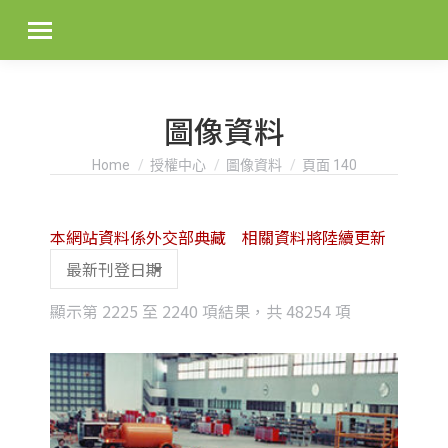
圖像資料
You are here:
Home
授權中心
圖像資料
頁面 140
本網站資料係外交部典藏 相關資料將陸續更新
Sorted
顯示第 2225 至 2240 項結果，共 48254 項
by
latest