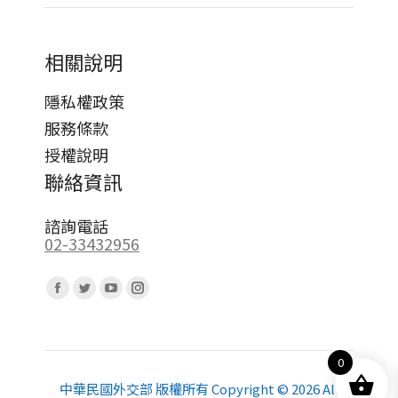
相關說明
隱私權政策
服務條款
授權說明
聯絡資訊
諮詢電話
02-33432956
Find us on:
Facebook
Twitter
YouTube
Instagram
page
page
page
page
opens
opens
opens
opens
0
in
in
in
in
new
new
new
new
中華民國外交部 版權所有 Copyright © 2026 All