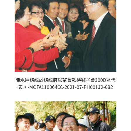
陳水扁總統於總統府以茶會款待獅子會300D區代
表。-MOFA110064CC-2021-07-PH00132-082