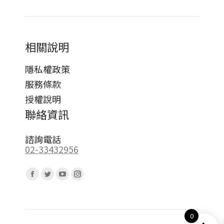
相關說明
隱私權政策
服務條款
授權說明
聯絡資訊
諮詢電話
02-33432956
Find us on:
Facebook
Twitter
YouTube
Instagram
page
page
page
page
opens
opens
opens
opens
0
in
in
in
in