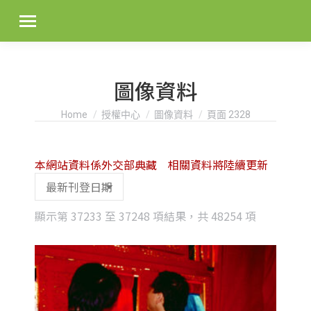
圖像資料
You are here:
Home
授權中心
圖像資料
頁面 2328
本網站資料係外交部典藏 相關資料將陸續更新
Sorted
顯示第 37233 至 37248 項結果，共 48254 項
by
latest