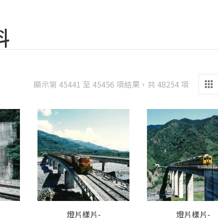
料
Sorted
顯示第 45441 至 45456 項結果，共 48254 項
by
latest
燈片樣片-
燈片樣片-