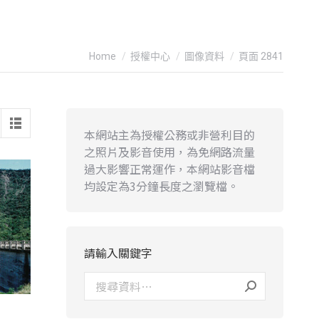
You are here:
Home
授權中心
圖像資料
頁面 2841
本網站主為授權公務或非營利目的
之照片及影音使用，為免網路流量
過大影響正常運作，本網站影音檔
均設定為3分鐘長度之瀏覽檔。
請輸入關鍵字