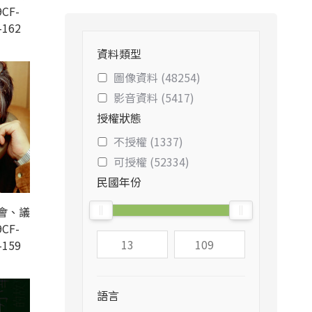
CF-
-162
資料類型
圖像資料 (48254)
影音資料 (5417)
授權狀態
不授權 (1337)
可授權 (52334)
民國年份
會、議
CF-
-159
語言