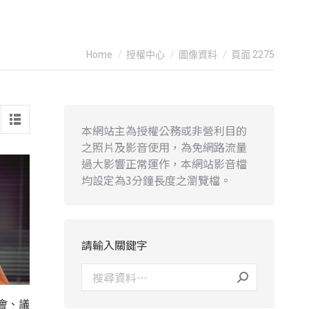
You are here:
Home
授權中心
圖像資料
頁面 2275
本網站主為授權公務或非營利目的
之照片及影音使用，為免網路流量
過大影響正常運作，本網站影音檔
均設定為3分鐘長度之瀏覽檔。
請輸入關鍵字
會、議