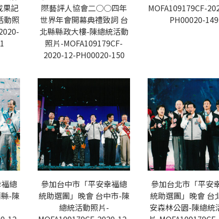
成果記
際藝評人協會二○○四年
MOFA109179CF-202
活動照
世界年會開幕典禮致詞 台
PH00020-149
2020-
北縣縣政大樓-陳總統活動
1
照片-MOFA109179CF-
2020-12-PH00020-150
幸福總
參加台中市「平安幸福總
參加台北市「平安
縣-陳
統助選團」晚會 台中市-陳
統助選團」晚會 台
總統活動照片-
安森林公園-陳總統