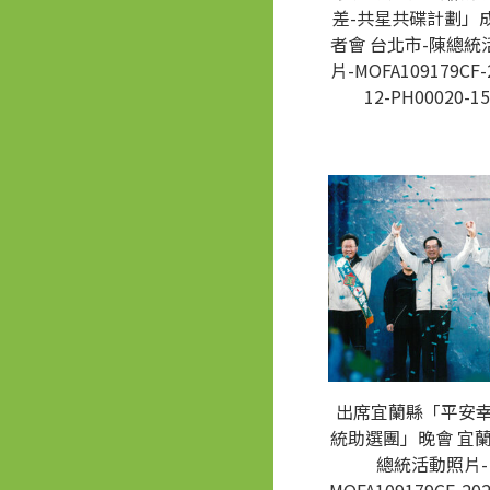
差-共星共碟計劃」
者會 台北市-陳總統
片-MOFA109179CF-
12-PH00020-15
出席宜蘭縣「平安
統助選團」晚會 宜蘭
總統活動照片-