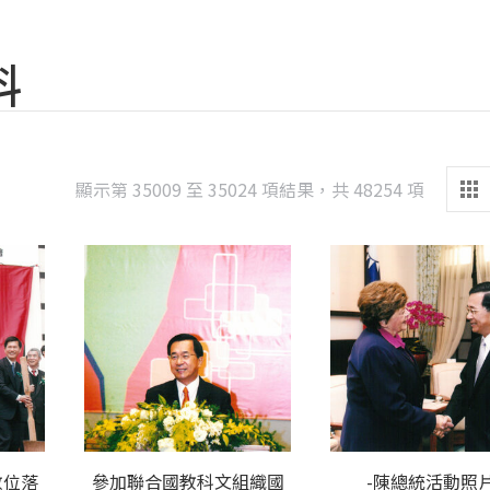
料
Sorted
顯示第 35009 至 35024 項結果，共 48254 項
by
latest
數位落
參加聯合國教科文組織國
-陳總統活動照片