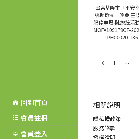
出席基隆市「平安
統助選團」晚會 基
肥停車場-陳總統活動
MOFA109179CF-202
PH00020-136
1
…
回到首頁
相關說明
會員註冊
隱私權政策
服務條款
會員登入
授權說明