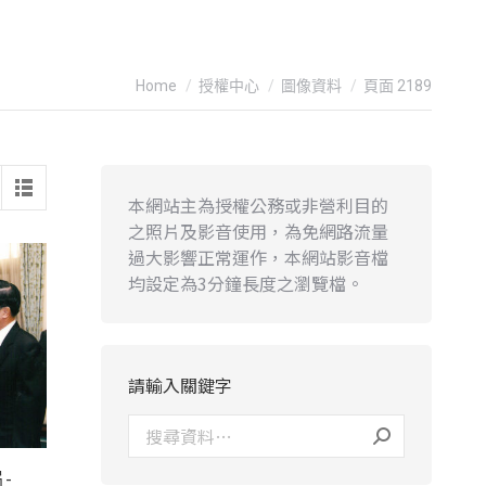
You are here:
Home
授權中心
圖像資料
頁面 2189
本網站主為授權公務或非營利目的
之照片及影音使用，為免網路流量
過大影響正常運作，本網站影音檔
均設定為3分鐘長度之瀏覽檔。
請輸入關鍵字
-