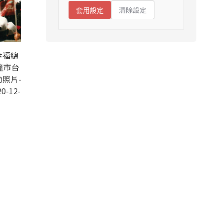
清除設定
套用設定
幸福總
隆市台
照片-
0-12-