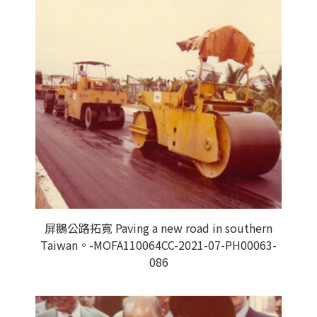
屏鵝公路拓寬 Paving a new road in southern
Taiwan。-MOFA110064CC-2021-07-PH00063-
086