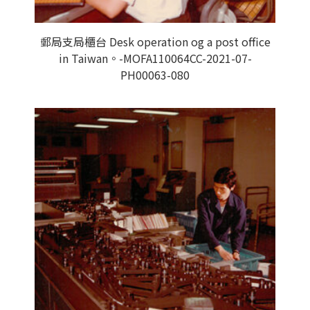
郵局支局櫃台 Desk operation og a post office
in Taiwan。-MOFA110064CC-2021-07-
PH00063-080