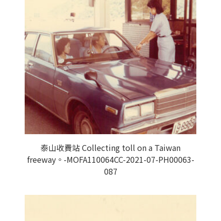
泰山收費站 Collecting toll on a Taiwan
freeway。-MOFA110064CC-2021-07-PH00063-
087