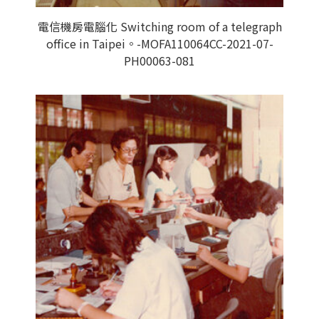
電信機房電腦化 Switching room of a telegraph
office in Taipei。-MOFA110064CC-2021-07-
PH00063-081