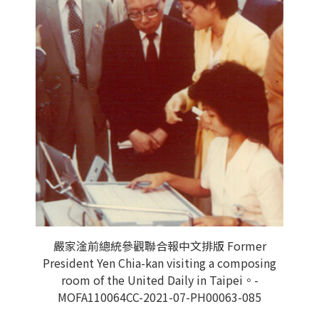
嚴家淦前總統參觀聯合報中文排版 Former
President Yen Chia-kan visiting a composing
room of the United Daily in Taipei。-
MOFA110064CC-2021-07-PH00063-085