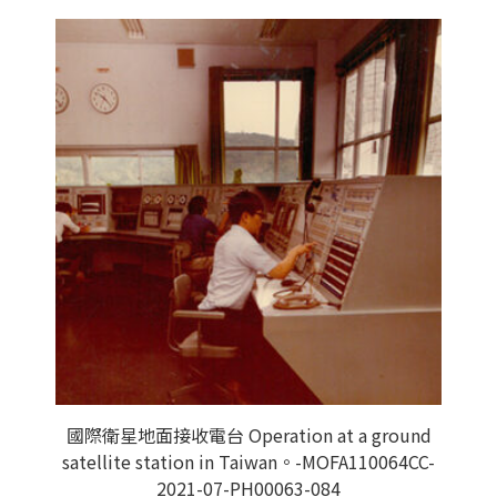
國際衛星地面接收電台 Operation at a ground
satellite station in Taiwan。-MOFA110064CC-
2021-07-PH00063-084