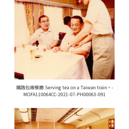
鐵路包廂餐廳 Serving tea on a Taiwan train。-
MOFA110064CC-2021-07-PH00063-091