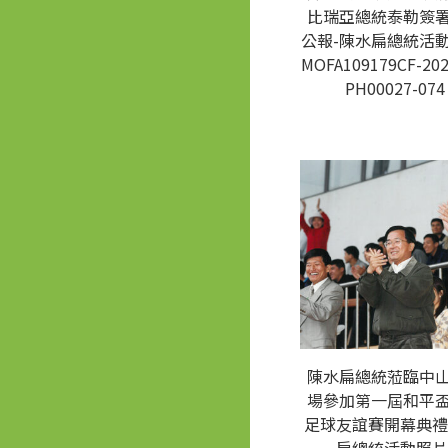
比瑞亞總統泰勒簽
公報-陳水扁總統活動
MOFA109179CF-202
PH00027-074
陳水扁總統蒞臨中
場參加第一屆和平
足球友誼賽開幕典禮