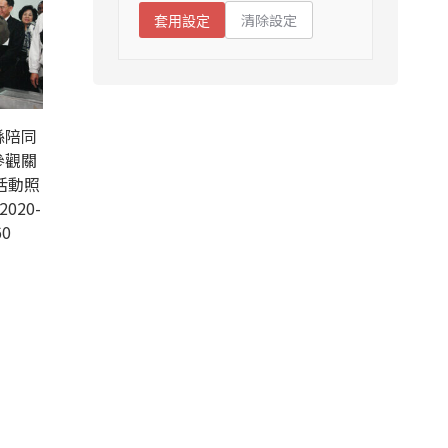
清除設定
套用設定
縣陪同
參觀關
活動照
2020-
60