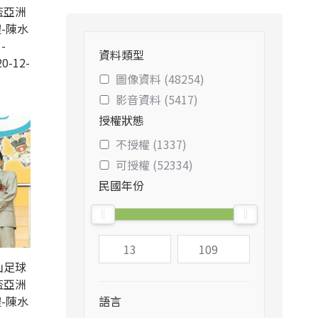
盃亞洲
-陳水
-
資料類型
0-12-
圖像資料 (48254)
影音資料 (5417)
授權狀態
不授權 (1337)
可授權 (52334)
民國年份
山足球
盃亞洲
-陳水
語言