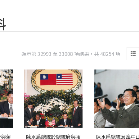
料
Sorted
顯示第 32993 至 33008 項結果，共 48254 項
by
latest
府與賴
陳水扁總統於總統府與賴
陳水扁總統蒞臨中