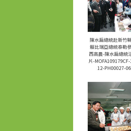
陳水扁總統赴新竹
賴比瑞亞總統泰勒
西高農-陳水扁總統
片-MOFA109179CF-
12-PH00027-06