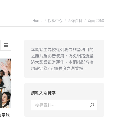
You are here:
Home
授權中心
圖像資料
頁面 2063
本網站主為授權公務或非營利目的
之照片及影音使用，為免網路流量
過大影響正常運作，本網站影音檔
均設定為3分鐘長度之瀏覽檔。
請輸入關鍵字
山足球