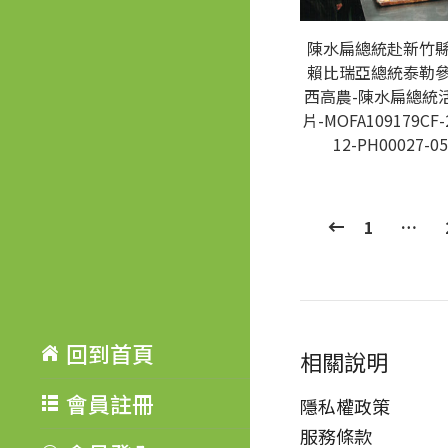
陳水扁總統赴新竹
賴比瑞亞總統泰勒
西高農-陳水扁總統
片-MOFA109179CF-
12-PH00027-05
1
…
回到首頁
相關說明
會員註冊
隱私權政策
服務條款