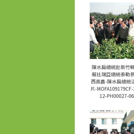
陳水扁總統赴新竹
賴比瑞亞總統泰勒
西高農-陳水扁總統
片-MOFA109179CF-
12-PH00027-06