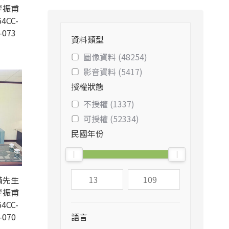
辜振甫
4CC-
-073
資料類型
圖像資料 (48254)
影音資料 (5417)
授權狀態
不授權 (1337)
可授權 (52334)
民國年份
備先生
辜振甫
4CC-
-070
語言