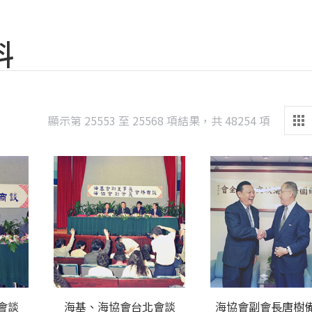
料
Sorted
顯示第 25553 至 25568 項結果，共 48254 項
by
latest
會談
海基、海協會台北會談
海協會副會長唐樹