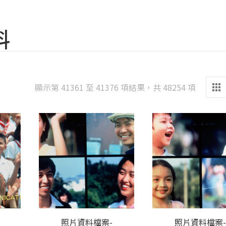
料
Sorted
顯示第 41361 至 41376 項結果，共 48254 項
by
latest
照片資料檔案-
照片資料檔案-