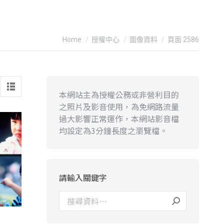
You are here:
Home
授權中心
圖像資料
頁面 2586
本網站主為授權公務或非營利目的
之照片及影音使用，為免網路流量
過大影響正常運作，本網站影音檔
均設定為3分鐘長度之瀏覽檔。
請輸入關鍵字