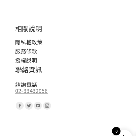
相關說明
隱私權政策
服務條款
授權說明
聯絡資訊
諮詢電話
02-33432956
Find us on:
Facebook
Twitter
YouTube
Instagram
page
page
page
page
opens
opens
opens
opens
0
in
in
in
in