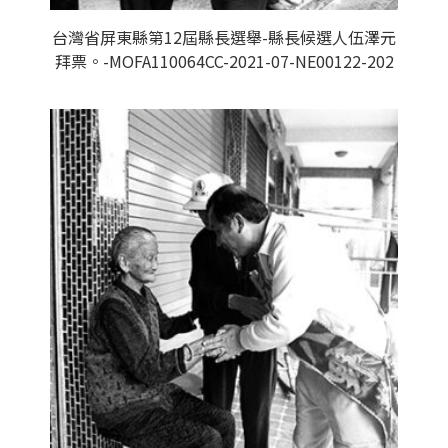
台灣省屏東縣第12屆縣長選舉-縣長候選人伍澤元
拜票。-MOFA110064CC-2021-07-NE00122-202