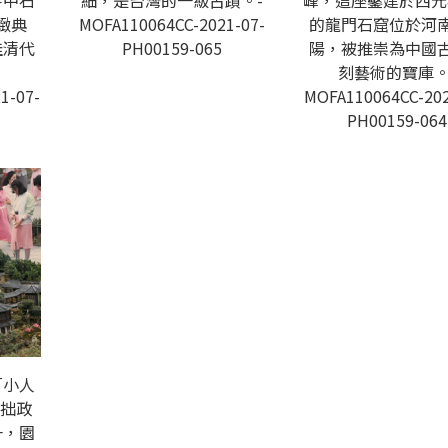
寺中石
細，是台灣的一級古蹟。-
峰，這座鑿建於西元4
緻典
MOFA110064CC-2021-07-
的龍門石窟位於河
佳清代
PH00159-065
陽，被推崇為中國
刻藝術的寶庫。
1-07-
MOFA110064CC-202
PH00159-064
「小人
的拙政
一，園