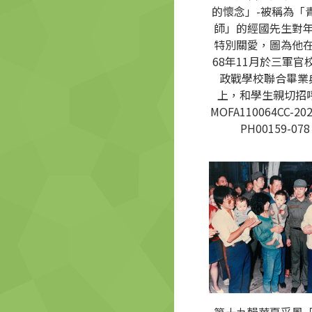
的懷念」-被稱為「
師」的經國先生對
特別關愛，圖為他
68年11月於三軍官
政戰學校聯合畢業
上，和學生親切招呼
MOFA110064CC-202
PH00159-078