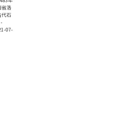
83年
南省洛
古代石
-
1-07-