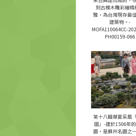
來台興建而成的。
刻古樸木雕彩繪精
雅，為台灣現存最
建築物。-
MOFA110064CC-202
PH00159-066
第十八輯華夏采風
國」-建於1506年
園，是蘇州名園之