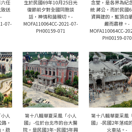
第六任
生於民國69年10月25日光
念堂，是各界為紀
生致送
復節前夕對全國同胞談
統 蔣公，而於民國6
-
話，神情和藹親切。-
資興建的，藍頂白
1-07-
MOFA110064CC-2021-07-
嚴而肅穆。-
PH00159-071
MOFA110064CC-202
PH00159-070
「小人
第十八輯華夏采風「小人
第十八輯華夏采風
公路，
國」-位於台北市的台大醫
國」-民國2年落成
山，疏
院，是民國3年~民國5年興
火車站。-