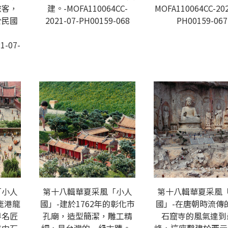
旅客，
建。-MOFA110064CC-
MOFA110064CC-202
於民國
2021-07-PH00159-068
PH00159-067
1-07-
「小人
第十八輯華夏采風「小人
第十八輯華夏采風
鹿港龍
國」-建於1762年的彰化市
國」-在唐朝時流傳
粵名匠
孔廟，造型簡潔，雕工精
石窟寺的風氣達到