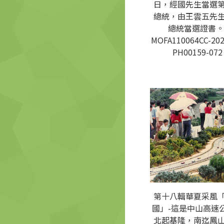
日，經國先生當選
總統，由王雲五先
總統當選證書。
MOFA110064CC-202
PH00159-072
第十八輯華夏采風
國」-這是中山高速
北起基隆，南迄鳳