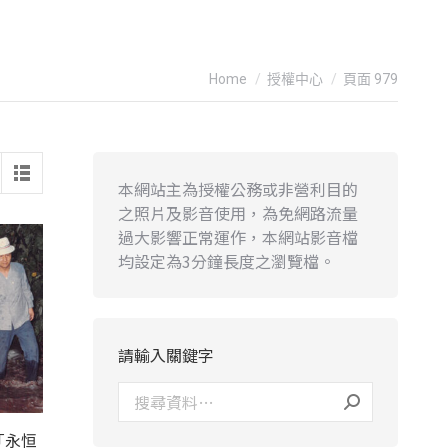
You are here:
Home
授權中心
頁面 979
本網站主為授權公務或非營利目的
之照片及影音使用，為免網路流量
過大影響正常運作，本網站影音檔
均設定為3分鐘長度之瀏覽檔。
請輸入關鍵字
「永恒