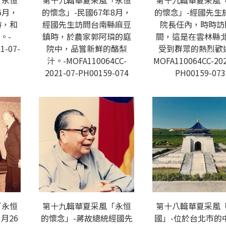
「永恒
第十九輯華夏采風「永恒
第十九輯華夏采風
6月，
的懷念」-民國67年8月，
的懷念」-經國先生
時，和
經國先生訪問台南縣麻豆
院長任內，時時訪
。-
鎮時，於農家郭阿璘的庭
間，這是在雲林縣
1-07-
院中，品嘗新鮮的酪梨
受到群眾的熱烈歡
汁。-MOFA110064CC-
MOFA110064CC-202
2021-07-PH00159-074
PH00159-073
「永恒
第十九輯華夏采風「永恒
第十八輯華夏采風
月26
的懷念」-蔣故總統經國先
國」-位於台北市的