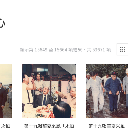
心
Sorted
顯示第 15649 至 15664 項結果，共 53671 項
by
latest
「永恒
第十九輯華夏采風「永恒
第十九輯華夏采風