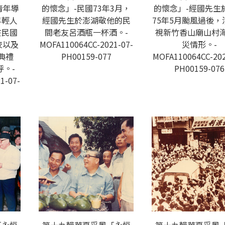
青年導
的懷念」-民國73年3月，
的懷念」-經國先生
年輕人
經國先生於澎湖敬他的民
75年5月颱風過後，
在民國
間老友呂酒瓶一杯酒。-
視新竹香山廟山村
校以及
MOFA110064CC-2021-07-
災情形。-
典禮
PH00159-077
MOFA110064CC-202
。-
PH00159-076
1-07-