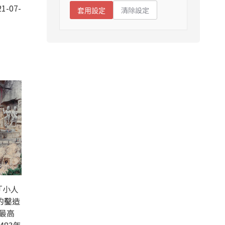
1-07-
清除設定
套用設定
「小人
的鑿造
最高