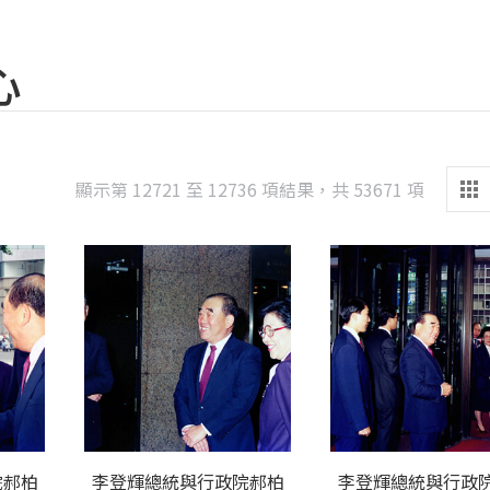
心
Sorted
顯示第 12721 至 12736 項結果，共 53671 項
by
latest
院郝柏
李登輝總統與行政院郝柏
李登輝總統與行政