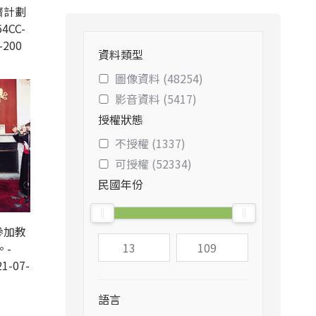
濟計劃
4CC-
-200
資料類型
圖像資料 (48254)
影音資料 (5417)
授權狀態
不授權 (1337)
可授權 (52334)
民國年份
參加教
。-
1-07-
語言