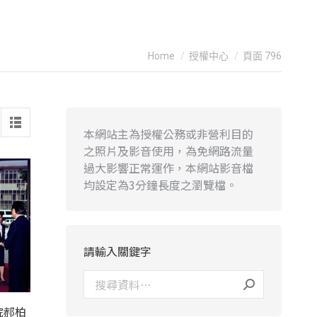
You are here:
Home
授權中心
頁面 796
本網站主為授權公務或非營利目的
之照片及影音使用，為免網路流量
過大影響正常運作，本網站影音檔
均設定為3分鐘長度之瀏覽檔。
請輸入關鍵字
院郝柏