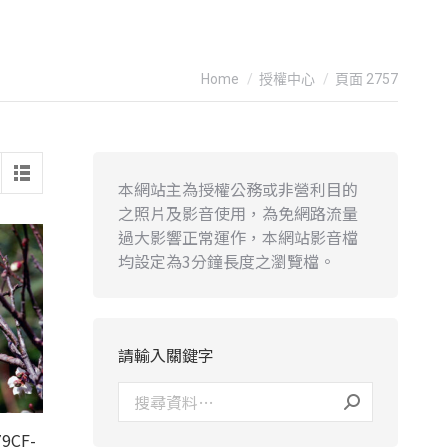
You are here:
Home
授權中心
頁面 2757
本網站主為授權公務或非營利目的
之照片及影音使用，為免網路流量
過大影響正常運作，本網站影音檔
均設定為3分鐘長度之瀏覽檔。
請輸入關鍵字
9CF-