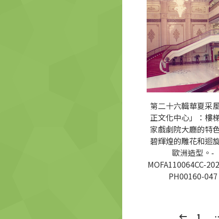
第二十六輯華夏采
正文化中心」：樓
家戲劇院大廳的特
碧輝煌的雕花和迴
歐洲造型。-
MOFA110064CC-202
PH00160-047
1