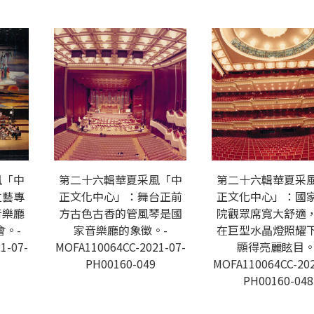
風「中
第二十六輯華夏采風「中
第二十六輯華夏采
立藝專
正文化中心」：舞台正前
正文化中心」：國
音樂廳
方古色古香的管風琴是國
院觀眾席寬大舒適
。-
家音樂廳的象徵。-
在巨型水晶燈照耀
1-07-
MOFA110064CC-2021-07-
顯得亮麗眩目。
PH00160-049
MOFA110064CC-202
PH00160-048