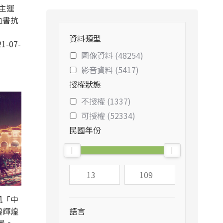
主運
血書抗
資料類型
1-07-
圖像資料 (48254)
影音資料 (5417)
授權狀態
不授權 (1337)
可授權 (52334)
民國年份
風「中
碧輝煌
語言