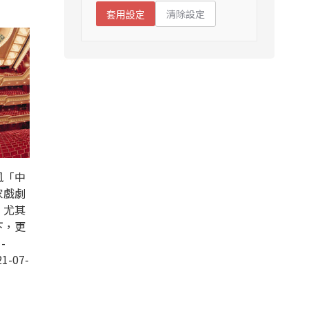
清除設定
套用設定
風「中
家戲劇
，尤其
下，更
-
1-07-