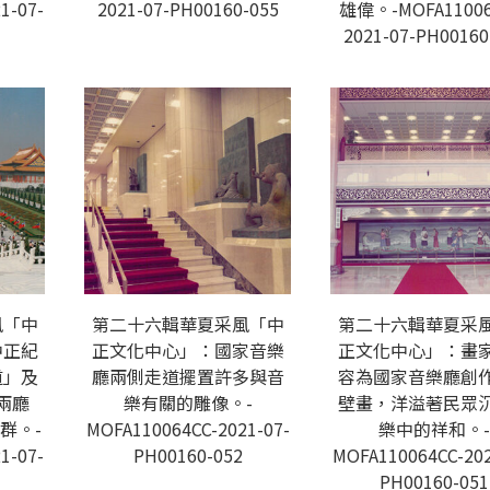
1-07-
2021-07-PH00160-055
雄偉。-MOFA11006
2021-07-PH00160
風「中
第二十六輯華夏采風「中
第二十六輯華夏采
中正紀
正文化中心」：國家音樂
正文化中心」：畫
道」及
廳兩側走道擺置許多與音
容為國家音樂廳創
兩廳
樂有關的雕像。-
壁畫，洋溢著民眾
群。-
MOFA110064CC-2021-07-
樂中的祥和。-
1-07-
PH00160-052
MOFA110064CC-202
PH00160-051