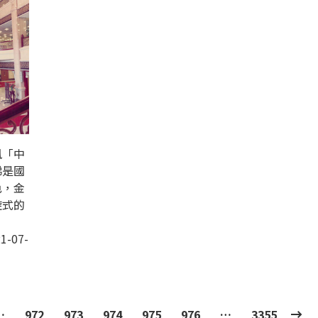
風「中
梯是國
色，金
旋式的
1-07-
…
972
973
974
975
976
…
3355