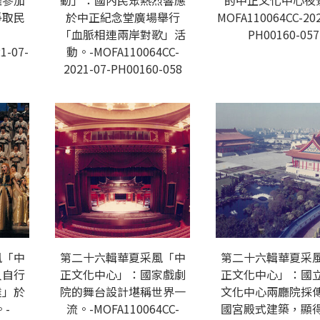
躍參加
動」：國內民眾熱烈響應
的中正文化中心夜
爭取民
於中正紀念堂廣場舉行
MOFA110064CC-202
「血脈相連兩岸對歌」活
PH00160-057
1-07-
動。-MOFA110064CC-
2021-07-PH00160-058
風「中
第二十六輯華夏采風「中
第二十六輯華夏采
人自行
正文化中心」：國家戲劇
正文化中心」：國
達」於
院的舞台設計堪稱世界一
文化中心兩廳院採
-
流。-MOFA110064CC-
國宮殿式建築，顯