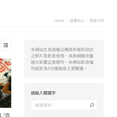
You are here:
Home
授權中心
頁面 974
本網站主為授權公務或非營利目的
之照片及影音使用，為免網路流量
過大影響正常運作，本網站影音檔
均設定為3分鐘長度之瀏覽檔。
請輸入關鍵字
風「四