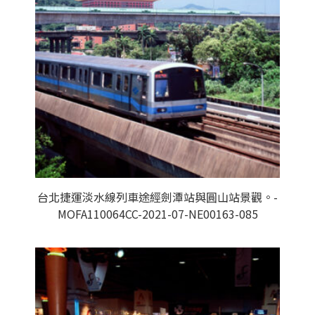
台北捷運淡水線列車途經劍潭站與圓山站景觀。-
MOFA110064CC-2021-07-NE00163-085