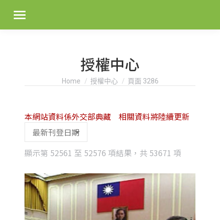
授權中心
You are here:
Home
授權中心
頁面 3286
本網站資料係外交部典藏 相關資料將陸續更新
Sorted
顯示第 52561 至 52576 項結果，共 53671 項
by
latest