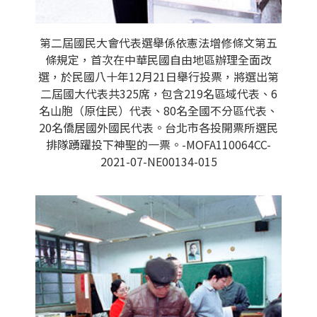
第二屆國民大會代表選舉係依憲法增修條文第五
條規定，首次在中華民國自由地區辦理全面改
選，於民國八十年12月21日舉行投票，將選出第
二屆國大代表共325席，包含219名區域代表、6
名山胞（原住民）代表、80名全國不分區代表、
20名僑居國外國民代表。台北市各投開票所選民
排隊踴躍投下神聖的一票。-MOFA110064CC-
2021-07-NE00134-015