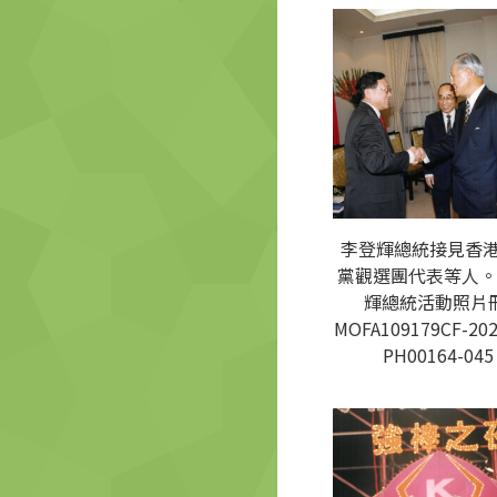
李登輝總統接見香
黨觀選團代表等人。
輝總統活動照片冊
MOFA109179CF-202
PH00164-045