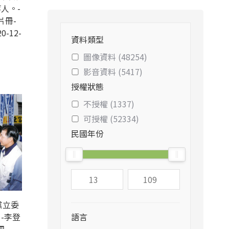
人。-
片冊-
0-12-
資料類型
圖像資料 (48254)
影音資料 (5417)
授權狀態
不授權 (1337)
可授權 (52334)
民國年份
黨立委
-李登
語言