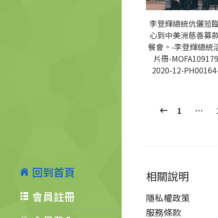
李登輝總統伉儷蒞
心到中美洲慈善募
餐會。-李登輝總統
片冊-MOFA109179
2020-12-PH00164
1
…
回到首頁
相關說明
會員註冊
隱私權政策
服務條款