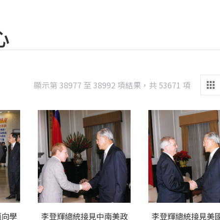
心
Sorted
顯示第 38977 至 38992 項結果，共 53671 項
by
latest
邁向學
李登輝總統接見中南美政
李登輝總統接見美