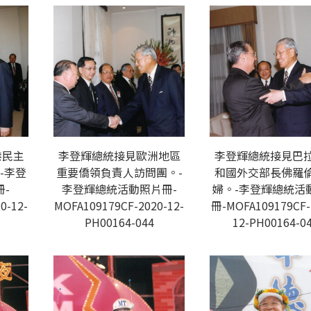
港民主
李登輝總統接見歐洲地區
李登輝總統接見巴
-李登
重要僑領負責人訪問團。-
和國外交部長佛羅
-
李登輝總統活動照片冊-
婦。-李登輝總統活
0-12-
MOFA109179CF-2020-12-
冊-MOFA109179CF-
PH00164-044
12-PH00164-0