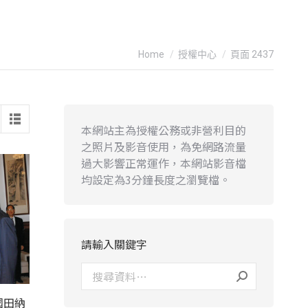
You are here:
Home
授權中心
頁面 2437
本網站主為授權公務或非營利目的
之照片及影音使用，為免網路流量
過大影響正常運作，本網站影音檔
均設定為3分鐘長度之瀏覽檔。
請輸入關鍵字
國田納