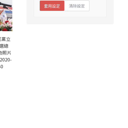
清除設定
套用設定
民黨立
選總
動照片
2020-
40