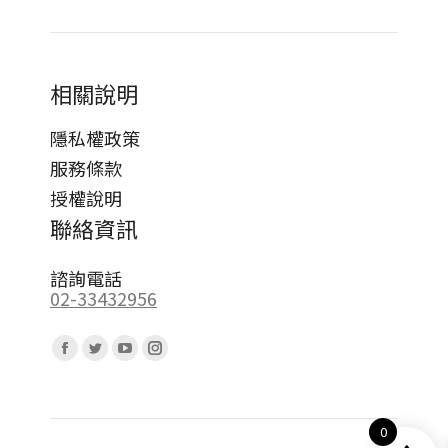
相關說明
隱私權政策
服務條款
授權說明
聯絡資訊
諮詢電話
02-33432956
Find us on:
Facebook
Twitter
YouTube
Instagram
page
page
page
page
opens
opens
opens
opens
0
in
in
in
in