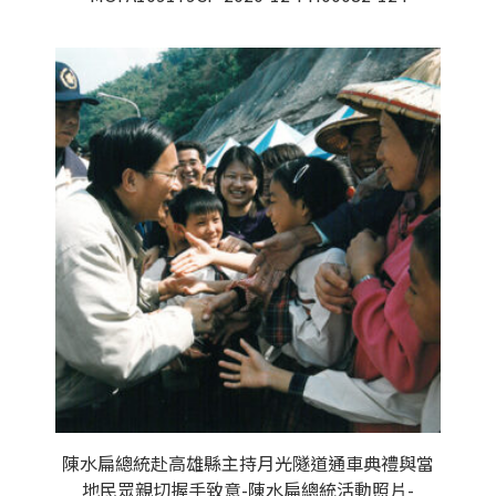
陳水扁總統赴高雄縣主持月光隧道通車典禮與當
地民眾親切握手致意-陳水扁總統活動照片-