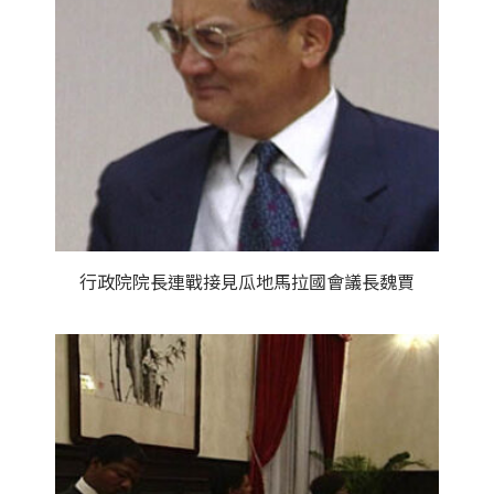
行政院院長連戰接見瓜地馬拉國會議長魏賈