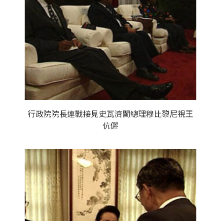
行政院院長連戰接見史瓦濟闌總理穆比黎尼視王
伉儷