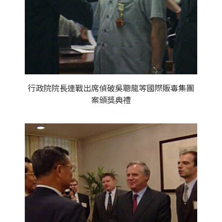
行政院院長連戰出席偵破吳聰龍等國際販毒集團
案頒獎典禮