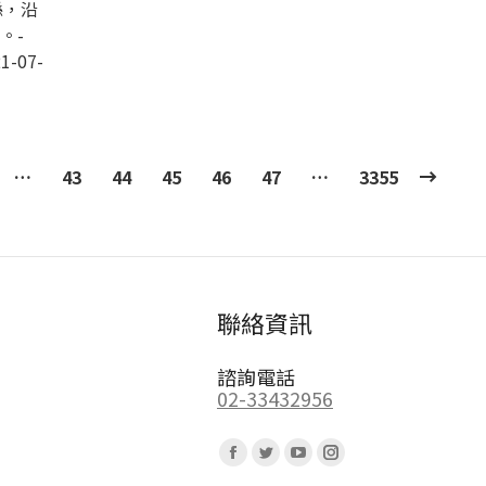
縣，沿
。-
1-07-
…
43
44
45
46
47
…
3355
聯絡資訊
諮詢電話
02-33432956
Find us on:
Facebook
Twitter
YouTube
Instagram