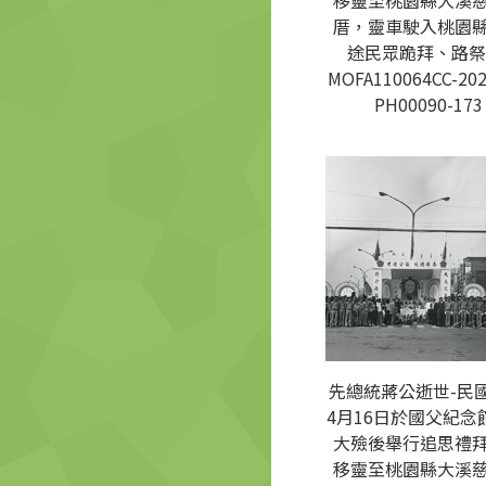
移靈至桃園縣大溪
厝，靈車駛入桃園
途民眾跪拜、路祭
MOFA110064CC-202
PH00090-173
先總統蔣公逝世-民國
4月16日於國父紀念
大殮後舉行追思禮
移靈至桃園縣大溪