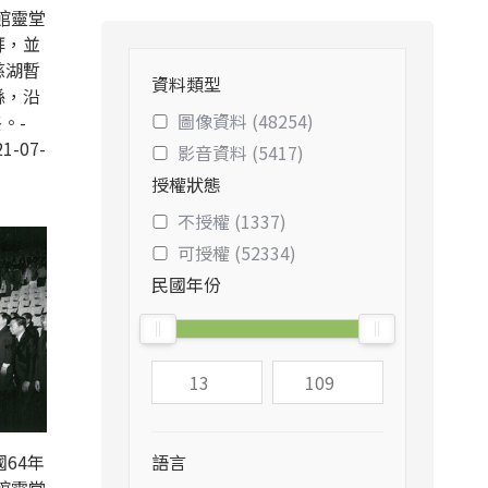
館靈堂
拜，並
慈湖暫
資料類型
縣，沿
圖像資料 (48254)
。-
1-07-
影音資料 (5417)
授權狀態
不授權 (1337)
可授權 (52334)
民國年份
64年
語言