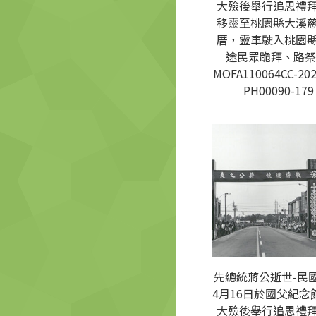
大殮後舉行追思禮
移靈至桃園縣大溪
厝，靈車駛入桃園
途民眾跪拜、路祭
MOFA110064CC-202
PH00090-179
先總統蔣公逝世-民國
4月16日於國父紀念
大殮後舉行追思禮