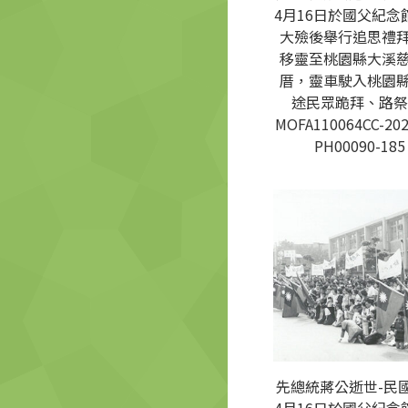
4月16日於國父紀念
大殮後舉行追思禮
移靈至桃園縣大溪
厝，靈車駛入桃園
途民眾跪拜、路祭
MOFA110064CC-202
PH00090-185
先總統蔣公逝世-民國