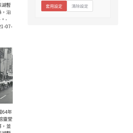
慈湖暫
清除設定
套用設定
縣，沿
。-
1-07-
64年
館靈堂
拜，並