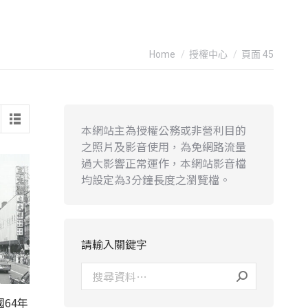
You are here:
Home
授權中心
頁面 45
本網站主為授權公務或非營利目的
之照片及影音使用，為免網路流量
過大影響正常運作，本網站影音檔
均設定為3分鐘長度之瀏覽檔。
請輸入關鍵字
64年