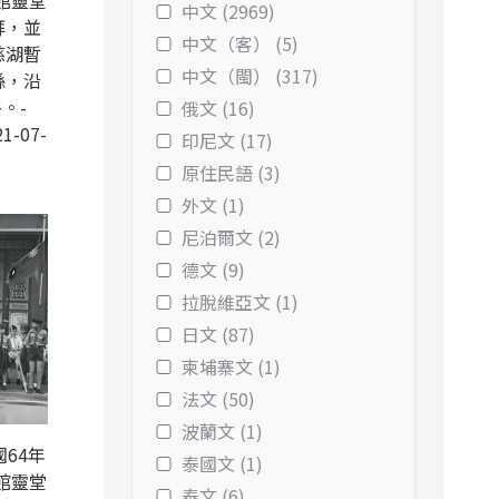
館靈堂
中文 (2969)
拜，並
中文（客） (5)
慈湖暫
中文（閩） (317)
縣，沿
。-
俄文 (16)
1-07-
印尼文 (17)
原住民語 (3)
外文 (1)
尼泊爾文 (2)
德文 (9)
拉脫維亞文 (1)
日文 (87)
柬埔寨文 (1)
法文 (50)
波蘭文 (1)
64年
泰國文 (1)
館靈堂
泰文 (6)