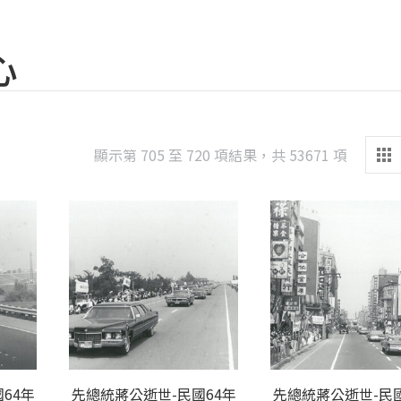
心
Sorted
顯示第 705 至 720 項結果，共 53671 項
by
latest
64年
先總統蔣公逝世-民國64年
先總統蔣公逝世-民國