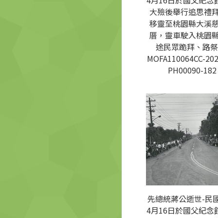
4月16日於國父紀念
大殮後舉行追思禮
移靈至桃園縣大溪
厝，靈車駛入桃園
途民眾跪拜、路祭
MOFA110064CC-202
PH00090-182
先總統蔣公逝世-民國
4月16日於國父紀念