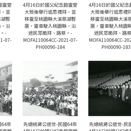
館靈堂
4月16日於國父紀念館靈堂
4月16日於國父紀念
拜，並
大殮後舉行追思禮拜，並
大殮後舉行追思禮
慈湖暫
移靈至桃園縣大溪慈湖暫
移靈至桃園縣大溪
縣，沿
厝，靈車駛入桃園縣，沿
厝，靈車駛入桃園
。-
途民眾跪拜、路祭。-
途民眾跪拜、路祭
1-07-
MOFA110064CC-2021-07-
MOFA110064CC-202
PH00090-184
PH00090-183
64年
先總統蔣公逝世-民國64年
先總統蔣公逝世-民國