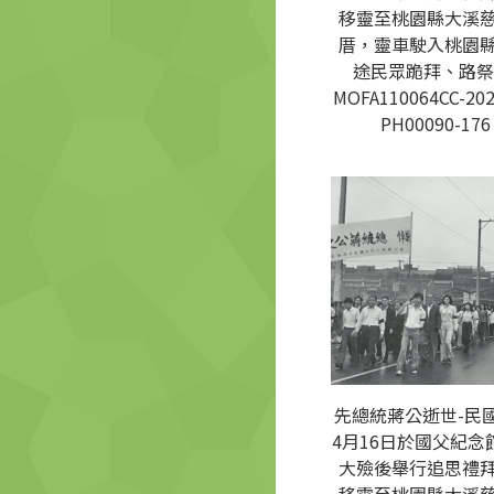
移靈至桃園縣大溪
厝，靈車駛入桃園
途民眾跪拜、路祭
MOFA110064CC-202
PH00090-176
先總統蔣公逝世-民國
4月16日於國父紀念
大殮後舉行追思禮