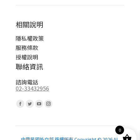
相關說明
隱私權政策
服務條款
授權說明
聯絡資訊
諮詢電話
02-33432956
Find us on:
Facebook
Twitter
YouTube
Instagram
page
page
page
page
opens
opens
opens
opens
0
in
in
in
in
new
new
new
new
中華民國外交部 版權所有 Copyright © 2026 All