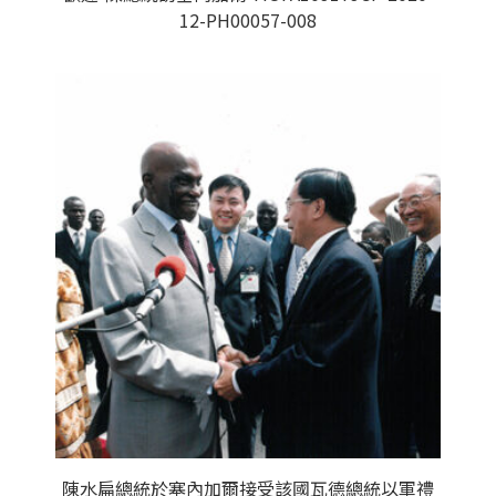
12-PH00057-008
陳水扁總統於塞內加爾接受該國瓦德總統以軍禮