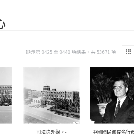
心
Sorted
顯示第 9425 至 9440 項結果，共 53671 項
by
latest
司法院外觀。-
中國國民黨提名行