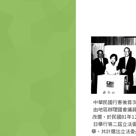
中華民國行憲後首
由地區辦理國會議
改選，於民國81年12
日舉行第二屆立法
舉，共計選出立法委員