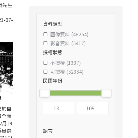
戰先生
1-07-
資料類型
圖像資料 (48254)
影音資料 (5417)
授權狀態
不授權 (1337)
可授權 (52334)
民國年份
次於自
員全面
2月19
委員選
語言