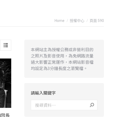
You are here:
Home
授權中心
頁面 590
本網站主為授權公務或非營利目的
之照片及影音使用，為免網路流量
過大影響正常運作，本網站影音檔
均設定為3分鐘長度之瀏覽檔。
請輸入關鍵字
政院長