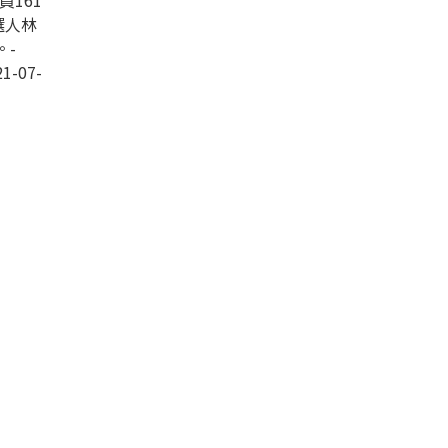
161
選人林
。-
1-07-