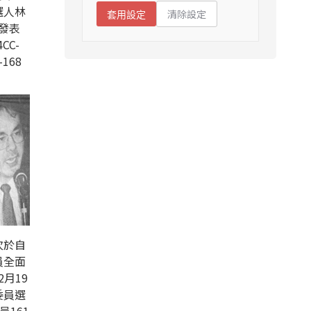
選人林
清除設定
套用設定
發表
CC-
-168
次於自
員全面
2月19
委員選