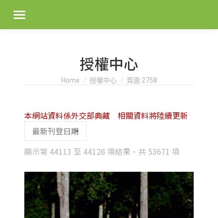
授權中心
You are here:
Home
授權中心
頁面 2758
本網站資料係外交部典藏 相關資料將陸續更新
Sorted
顯示第 44113 至 44128 項結果，共 53671 項
by
latest