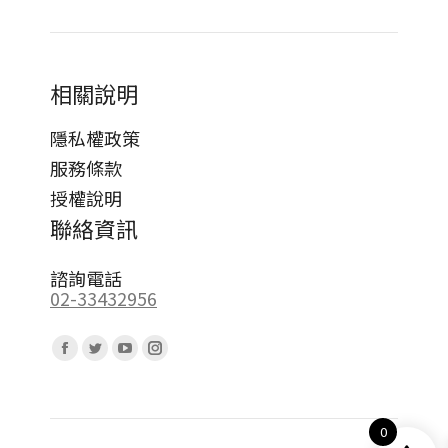
相關說明
隱私權政策
服務條款
授權說明
聯絡資訊
諮詢電話
02-33432956
Find us on:
Facebook
Twitter
YouTube
Instagram
page
page
page
page
opens
opens
opens
opens
0
in
in
in
in