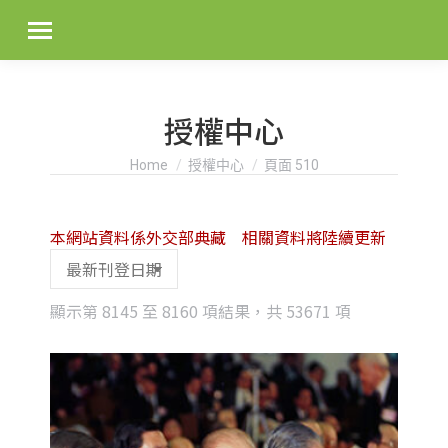
授權中心
You are here:
Home
授權中心
頁面 510
本網站資料係外交部典藏 相關資料將陸續更新
Sorted
顯示第 8145 至 8160 項結果，共 53671 項
by
latest