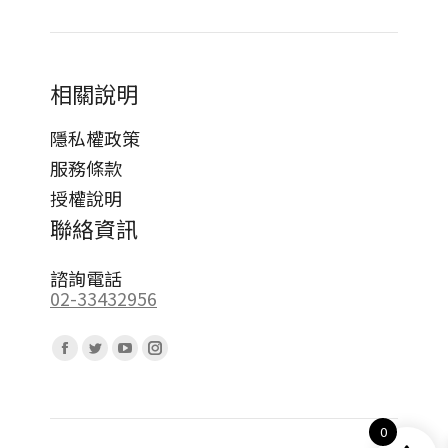
相關說明
隱私權政策
服務條款
授權說明
聯絡資訊
諮詢電話
02-33432956
Find us on:
Facebook
Twitter
YouTube
Instagram
page
page
page
page
opens
opens
opens
opens
0
in
in
in
in