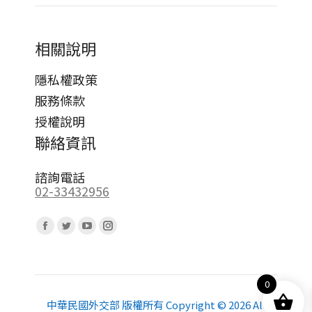
相關說明
隱私權政策
服務條款
授權說明
聯絡資訊
諮詢電話
02-33432956
Find us on:
Facebook
Twitter
YouTube
Instagram
page
page
page
page
opens
opens
opens
opens
0
in
in
in
in
new
new
new
new
中華民國外交部 版權所有 Copyright © 2026 All