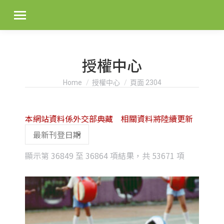
授權中心
You are here:
Home
授權中心
頁面 2304
本網站資料係外交部典藏 相關資料將陸續更新
Sorted
顯示第 36849 至 36864 項結果，共 53671 項
by
latest