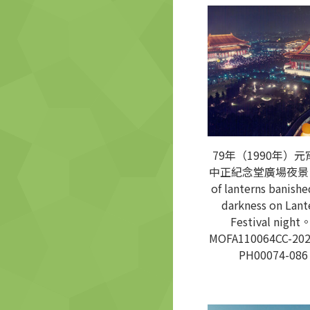
79年（1990年）元
中正紀念堂廣場夜景 A
of lanterns banishe
darkness on Lant
Festival night
MOFA110064CC-202
PH00074-086