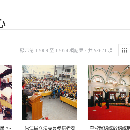
心
Sorted
顯示第 17009 至 17024 項結果，共 53671 項
by
latest
業。-
原住民立法委員參選者發
李登輝總統於總統