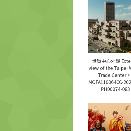
世貿中心外觀 Exter
view of the Taipei 
Trade Center。
MOFA110064CC-202
PH00074-083