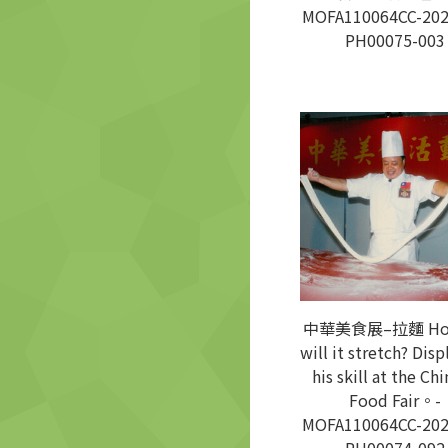
MOFA110064CC-202
PH00075-003
中華美食展–拉麵 How
will it stretch? Disp
his skill at the Ch
Food Fair。-
MOFA110064CC-202