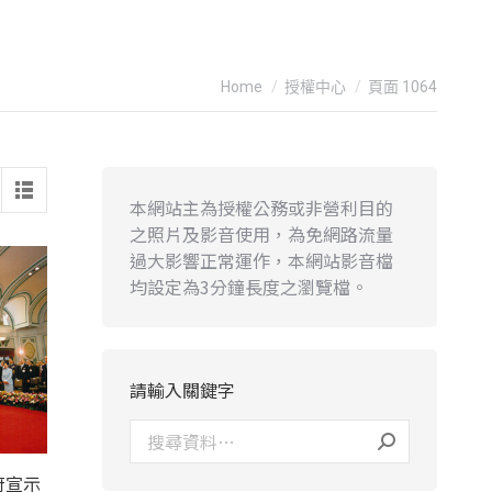
You are here:
Home
授權中心
頁面 1064
本網站主為授權公務或非營利目的
之照片及影音使用，為免網路流量
過大影響正常運作，本網站影音檔
均設定為3分鐘長度之瀏覽檔。
請輸入關鍵字
府宣示