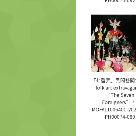
PH00074-092
「七番弄」民間藝閣之
folk art extravaga
“The Seven
Foreigners”。
MOFA110064CC-202
PH00074-089