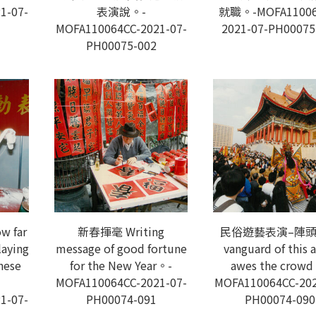
1-07-
表演說。-
就職。-MOFA11006
MOFA110064CC-2021-07-
2021-07-PH00075
PH00075-002
 far
新春揮毫 Writing
民俗遊藝表演–陣頭 
laying
message of good fortune
vanguard of this 
inese
for the New Year。-
awes the crow
MOFA110064CC-2021-07-
MOFA110064CC-202
1-07-
PH00074-091
PH00074-090