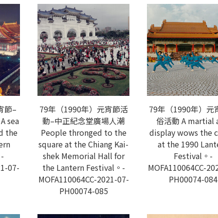
宵節–
79年（1990年）元宵節活
79年（1990年）
 sea
動–中正紀念堂廣場人潮
俗活動 A martial a
d the
People thronged to the
display wows the 
ern
square at the Chiang Kai-
at the 1990 Lant
。-
shek Memorial Hall for
Festival。-
1-07-
the Lantern Festival。-
MOFA110064CC-202
MOFA110064CC-2021-07-
PH00074-084
PH00074-085