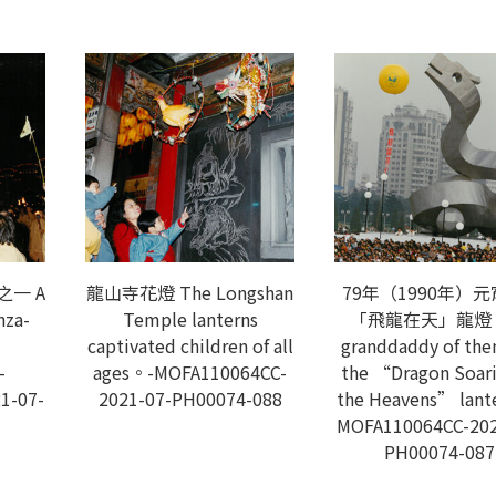
一 A
龍山寺花燈 The Longshan
79年（1990年）元
nza-
Temple lanterns
「飛龍在天」龍燈 
captivated children of all
granddaddy of them
-
ages。-MOFA110064CC-
the “Dragon Soari
1-07-
2021-07-PH00074-088
the Heavens” lant
MOFA110064CC-202
PH00074-087