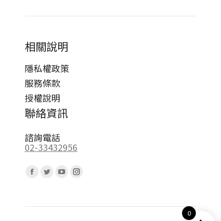
相關說明
隱私權政策
服務條款
授權說明
聯絡資訊
諮詢電話
02-33432956
Find us on:
Facebook
Twitter
YouTube
Instagram
page
page
page
page
opens
opens
opens
opens
0
in
in
in
in