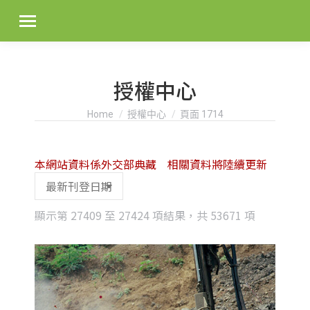
授權中心
You are here:
Home
授權中心
頁面 1714
本網站資料係外交部典藏 相關資料將陸續更新
Sorted
顯示第 27409 至 27424 項結果，共 53671 項
by
latest