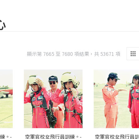
心
Sorted
顯示第 7665 至 7680 項結果，共 53671 項
by
latest
練。-
空軍官校女飛行員訓練。-
空軍官校女飛行員訓