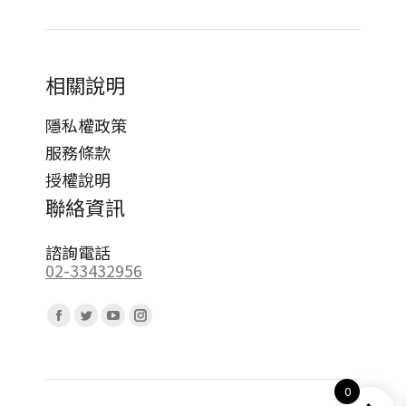
相關說明
隱私權政策
服務條款
授權說明
聯絡資訊
諮詢電話
02-33432956
Find us on:
Facebook
Twitter
YouTube
Instagram
page
page
page
page
opens
opens
opens
opens
0
in
in
in
in