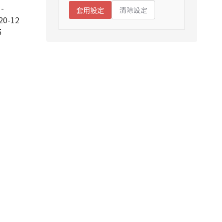
-
清除設定
套用設定
20-12
5