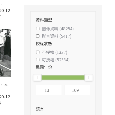
-
20-12
7
資料類型
圖像資料 (48254)
影音資料 (5417)
授權狀態
不授權 (1337)
可授權 (52334)
民國年份
錄，大
-
20-12
4
語言