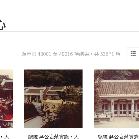
心
Sorted
顯示第 48001 至 48016 項結果，共 53671 項
by
latest
，大
總統 蔣公哀榮實錄，大
總統 蔣公哀榮實